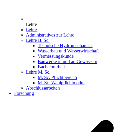
Lehre
Lehre
Administratives zur Lehre
Lehre B. Sc.
Technische Hydromechanik I
Wasserbau und Wasserwirtschaft
Vermessungskunde
Bauwerke in und an Gewässern
Bachelorarbeit
Lehre M. Sc.
M. Sc. Pflichtbereich
M. Sc. Wahlpflichtmodul
Abschlussarbeiten
Forschung