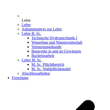
Lehre
Lehre
Administratives zur Lehre
Lehre B. Sc.
Technische Hydromechanik I
Wasserbau und Wasserwirtschaft
Vermessungskunde
Bauwerke in und an Gewässern
Bachelorarbeit
Lehre M. Sc.
M. Sc. Pflichtbereich
M. Sc. Wahlpflichtmodul
Abschlussarbeiten
Forschung