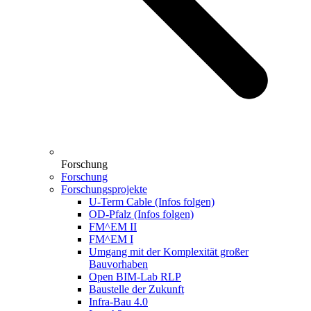
Forschung
Forschung
Forschungsprojekte
U-Term Cable (Infos folgen)
OD-Pfalz (Infos folgen)
FM^EM II
FM^EM I
Umgang mit der Komplexität großer
Bauvorhaben
Open BIM-Lab RLP
Baustelle der Zukunft
Infra-Bau 4.0