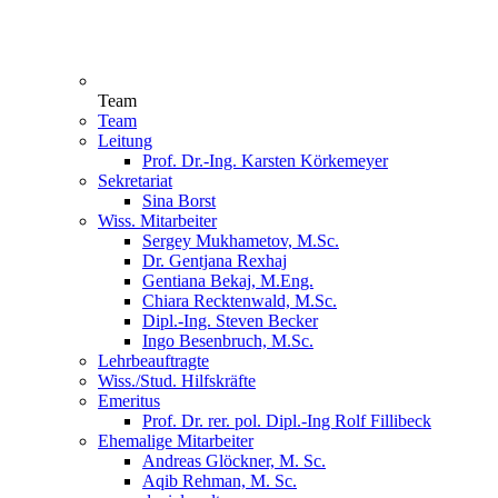
Team
Team
Leitung
Prof. Dr.-Ing. Karsten Körkemeyer
Sekretariat
Sina Borst
Wiss. Mitarbeiter
Sergey Mukhametov, M.Sc.
Dr. Gentjana Rexhaj
Gentiana Bekaj, M.Eng.
Chiara Recktenwald, M.Sc.
Dipl.-Ing. Steven Becker
Ingo Besenbruch, M.Sc.
Lehrbeauftragte
Wiss./Stud. Hilfskräfte
Emeritus
Prof. Dr. rer. pol. Dipl.-Ing Rolf Fillibeck
Ehemalige Mitarbeiter
Andreas Glöckner, M. Sc.
Aqib Rehman, M. Sc.