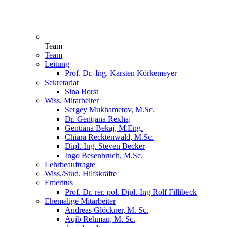
Team
Team
Leitung
Prof. Dr.-Ing. Karsten Körkemeyer
Sekretariat
Sina Borst
Wiss. Mitarbeiter
Sergey Mukhametov, M.Sc.
Dr. Gentjana Rexhaj
Gentiana Bekaj, M.Eng.
Chiara Recktenwald, M.Sc.
Dipl.-Ing. Steven Becker
Ingo Besenbruch, M.Sc.
Lehrbeauftragte
Wiss./Stud. Hilfskräfte
Emeritus
Prof. Dr. rer. pol. Dipl.-Ing Rolf Fillibeck
Ehemalige Mitarbeiter
Andreas Glöckner, M. Sc.
Aqib Rehman, M. Sc.