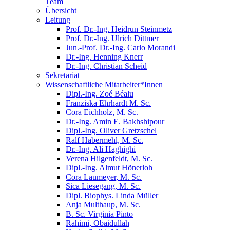
Team
Übersicht
Leitung
Prof. Dr.-Ing. Heidrun Steinmetz
Prof. Dr.-Ing. Ulrich Dittmer
Jun.-Prof. Dr.-Ing. Carlo Morandi
Dr.-Ing. Henning Knerr
Dr.-Ing. Christian Scheid
Sekretariat
Wissenschaftliche Mitarbeiter*Innen
Dipl.-Ing. Zoé Béalu
Franziska Ehrhardt M. Sc.
Cora Eichholz, M. Sc.
Dr.-Ing. Amin E. Bakhshipour
Dipl.-Ing. Oliver Gretzschel
Ralf Habermehl, M. Sc.
Dr.-Ing. Ali Haghighi
Verena Hilgenfeldt, M. Sc.
Dipl.-Ing. Almut Hönerloh
Cora Laumeyer, M. Sc.
Sica Liesegang, M. Sc.
Dipl. Biophys. Linda Müller
Anja Multhaup, M. Sc.
B. Sc. Virginia Pinto
Rahimi, Obaidullah