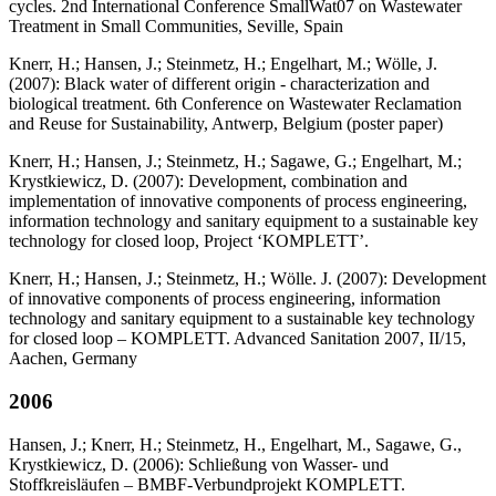
cycles. 2nd International Conference SmallWat07 on Wastewater
Treatment in Small Communities, Seville, Spain
Knerr, H.; Hansen, J.; Steinmetz, H.; Engelhart, M.; Wölle, J.
(2007): Black water of different origin - characterization and
biological treatment. 6th Conference on Wastewater Reclamation
and Reuse for Sustainability, Antwerp, Belgium (poster paper)
Knerr, H.; Hansen, J.; Steinmetz, H.; Sagawe, G.; Engelhart, M.;
Krystkiewicz, D. (2007): Development, combination and
implementation of innovative components of process engineering,
information technology and sanitary equipment to a sustainable key
technology for closed loop, Project ‘KOMPLETT’.
Knerr, H.; Hansen, J.; Steinmetz, H.; Wölle. J. (2007): Development
of innovative components of process engineering, information
technology and sanitary equipment to a sustainable key technology
for closed loop – KOMPLETT. Advanced Sanitation 2007, II/15,
Aachen, Germany
2006
Hansen, J.; Knerr, H.; Steinmetz, H., Engelhart, M., Sagawe, G.,
Krystkiewicz, D. (2006): Schließung von Wasser- und
Stoffkreisläufen – BMBF-Verbundprojekt KOMPLETT.