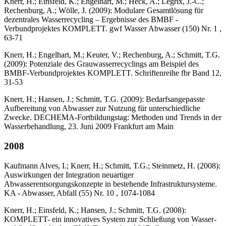
Knerr, H.; Einsfeld, K.; Engelhart, M.; Heck, A.; Legrix, J.-C.;
Rechenburg, A.; Wölle, J. (2009): Modulare Gesamtlösung für
dezentrales Wasserrecycling – Ergebnisse des BMBF -
Verbundprojektes KOMPLETT. gwf Wasser Abwasser (150) Nr. 1 ,
63-71
Knerr, H.; Engelhart, M.; Keuter, V.; Rechenburg, A.; Schmitt, T.G.
(2009): Potenziale des Grauwasserrecyclings am Beispiel des
BMBF-Verbundprojektes KOMPLETT. Schriftenreihe fbr Band 12,
31-53
Knerr, H.; Hansen, J.; Schmitt, T.G. (2009): Bedarfsangepasste
Aufbereitung von Abwasser zur Nutzung für unterschiedliche
Zwecke. DECHEMA-Fortbildungstag: Methoden und Trends in der
Wasserbehandlung, 23. Juni 2009 Frankfurt am Main
2008
Kaufmann Alves, I.; Knerr, H.; Schmitt, T.G.; Steinmetz, H. (2008):
Auswirkungen der Integration neuartiger
Abwasserentsorgungskonzepte in bestehende Infrastruktursysteme.
KA - Abwasser, Abfall (55) Nr. 10 , 1074-1084
Knerr, H.; Einsfeld, K.; Hansen, J.; Schmitt, T.G. (2008):
KOMPLETT- ein innovatives System zur Schließung von Wasser-