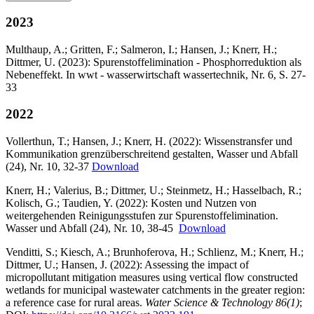
2023
Multhaup, A.; Gritten, F.; Salmeron, I.; Hansen, J.; Knerr, H.;
Dittmer, U. (2023): Spurenstoffelimination - Phosphorreduktion als
Nebeneffekt. In wwt - wasserwirtschaft wassertechnik, Nr. 6, S. 27-
33
2022
Vollerthun, T.; Hansen, J.; Knerr, H. (2022): Wissenstransfer und
Kommunikation grenzüberschreitend gestalten, Wasser und Abfall
(24), Nr. 10, 32-37
Download
Knerr, H.; Valerius, B.; Dittmer, U.; Steinmetz, H.; Hasselbach, R.;
Kolisch, G.; Taudien, Y. (2022): Kosten und Nutzen von
weitergehenden Reinigungsstufen zur Spurenstoffelimination.
Wasser und Abfall (24), Nr. 10, 38-45
Download
Venditti, S.; Kiesch, A.; Brunhoferova, H.; Schlienz, M.; Knerr, H.;
Dittmer, U.; Hansen, J. (2022): Assessing the impact of
micropollutant mitigation measures using vertical flow constructed
wetlands for municipal wastewater catchments in the greater region:
a reference case for rural areas.
Water Science & Technology 86(1)
;