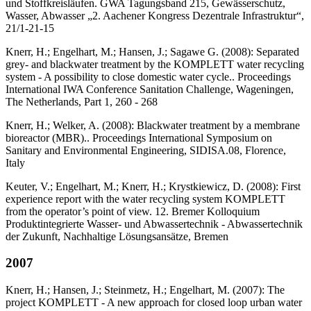
und Stoffkreisläufen. GWA Tagungsband 215, Gewässerschutz,
Wasser, Abwasser „2. Aachener Kongress Dezentrale Infrastruktur“,
21/1-21-15
Knerr, H.; Engelhart, M.; Hansen, J.; Sagawe G. (2008): Separated
grey- and blackwater treatment by the KOMPLETT water recycling
system - A possibility to close domestic water cycle.. Proceedings
International IWA Conference Sanitation Challenge, Wageningen,
The Netherlands, Part 1, 260 - 268
Knerr, H.; Welker, A. (2008): Blackwater treatment by a membrane
bioreactor (MBR).. Proceedings International Symposium on
Sanitary and Environmental Engineering, SIDISA.08, Florence,
Italy
Keuter, V.; Engelhart, M.; Knerr, H.; Krystkiewicz, D. (2008): First
experience report with the water recycling system KOMPLETT
from the operator’s point of view. 12. Bremer Kolloquium
Produktintegrierte Wasser- und Abwassertechnik - Abwassertechnik
der Zukunft, Nachhaltige Lösungsansätze, Bremen
2007
Knerr, H.; Hansen, J.; Steinmetz, H.; Engelhart, M. (2007): The
project KOMPLETT - A new approach for closed loop urban water