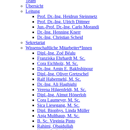
Team
Übersicht
Leitung
Prof. Dr.-Ing. Heidrun Steinmetz
Prof. Dr.-Ing. Ulrich Dittmer
Jun.-Prof. Dr.-Ing. Carlo Morandi
Dr.-Ing. Henning Knerr
Dr.-Ing. Christian Scheid
Sekretariat
Wissenschaftliche Mitarbeiter*Innen
Dipl.-Ing. Zoé Béalu
Franziska Ehrhardt M. Sc.
Cora Eichholz, M. Sc.
Dr.-Ing. Amin E. Bakhshipour
Dipl.-Ing. Oliver Gretzschel
Ralf Habermehl, M. Sc.
Dr.-Ing. Ali Haghighi
Verena Hilgenfeldt, M. Sc.
Dipl.-Ing. Almut Hönerloh
Cora Laumeyer, M. Sc.
Sica Liesegang, M. Sc.
Dipl. Biophys. Linda Müller
Anja Multhaup, M. Sc.
B. Sc. Virginia Pinto
Rahimi, Obaidullah