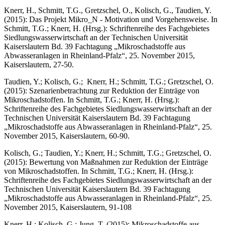
Knerr, H., Schmitt, T.G., Gretzschel, O., Kolisch, G., Taudien, Y.
(2015): Das Projekt Mikro_N - Motivation und Vorgehensweise. In
Schmitt, T.G.; Knerr, H. (Hrsg.): Schriftenreihe des Fachgebietes
Siedlungswasserwirtschaft an der Technischen Universität
Kaiserslautern Bd. 39 Fachtagung „Mikroschadstoffe aus
Abwasseranlagen in Rheinland-Pfalz“, 25. November 2015,
Kaiserslautern, 27-50.
Taudien, Y.; Kolisch, G.; Knerr, H.; Schmitt, T.G.; Gretzschel, O.
(2015): Szenarienbetrachtung zur Reduktion der Einträge von
Mikroschadstoffen. In Schmitt, T.G.; Knerr, H. (Hrsg.):
Schriftenreihe des Fachgebietes Siedlungswasserwirtschaft an der
Technischen Universität Kaiserslautern Bd. 39 Fachtagung
„Mikroschadstoffe aus Abwasseranlagen in Rheinland-Pfalz“, 25.
November 2015, Kaiserslautern, 60-90.
Kolisch, G.; Taudien, Y.; Knerr, H.; Schmitt, T.G.; Gretzschel, O.
(2015): Bewertung von Maßnahmen zur Reduktion der Einträge
von Mikroschadstoffen. In Schmitt, T.G.; Knerr, H. (Hrsg.):
Schriftenreihe des Fachgebietes Siedlungswasserwirtschaft an der
Technischen Universität Kaiserslautern Bd. 39 Fachtagung
„Mikroschadstoffe aus Abwasseranlagen in Rheinland-Pfalz“, 25.
November 2015, Kaiserslautern, 91-108
Knerr, H.; Kolisch, G.; Jung, T. (2015): Mikroschadstoffe aus