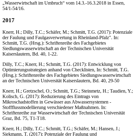
„Wasserwirtschaft im Umbruch“ vom 14.3.-16.3.2018 in Essen,
54/1-54/16.
2017
Knerr, H.; Dilly, T.C.; Schäfer, M.; Schmitt, T.G. (2017): Potenziale
der Faulung und Faulgasverwertung in Rheinland-Pfalz". In:
Schmitt, T.G. (Hrsg.): Schriftenreihe des Fachgebietes
Siedlungswasserwirtschaft an der Technischen Universität
Kaiserslautern, Bd. 40, 1-22.
Dilly, T.C.; Knerr, H.; Schmitt, T.G. (2017): Entwicklung von
Optimierungsstrategien anhand von Checklisten, In: Schmitt, T.G.
(Hrsg.): Schriftenreihe des Fachgebietes Siedlungswasserwirtschaft
an der Technischen Universität Kaiserslautern, Bd. 40, 29-50
Knerr, H.; Gretzschel, O.; Schmitt, T.G.; Steinmetz, H.; Taudien, Y.;
Kolisch, G. (2017): Reduzierung des Eintrags von
Mikroschadstoffen in Gewässer aus Abwassersystemen -
Stoffflussmodellierung verschiedener Maßnahmen. In:
Schriftenreihe zur Wasserwirtschaft der Technischen Universität
Graz, Bd. 75, T1-T18.
Knerr, H.; Dilly, T.C.; Schmitt, T.G.; Schäfer, M.; Hansen, J.;
Siekmann, T. (2017): Potenziale der Faulung und