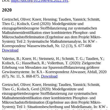
DOI:
https://doi.org/10.2166/wst.2022.191
.
2020
Gretzschel, Oliver; Knerr, Henning; Taudien, Yannick; Schmitt,
Theo G.; Kolisch, Gerd (2020): Modellgestützte und
einzugsgebietsbezogene Stoffbilanzierung zur systematischen
Maßnahmenidentifikation einer kombinierten Phosphor- und
Mikroschadstoffelimination (Ergebnisse aus dem Projekt Mikro-
System); Teil 2: Systematische Maßnahmenanalyse, In: KW -
Korrespondenz Wasserwirtschaft, Nr. 12 (13), S. 677-686
Download
Valerius, B.; Knerr, H.; Steinmetz, H.; Schmitt, T. G.; Taudien, Y.;
Kolisch, G.; Hasselbach, R.; Vollerthun, T. (2020): Zielgerechte
Erhebung von Messdaten zur Spurenstoffbilanzierung größerer
Gewässersysteme. In: KA - Korrespondenz Abwasser, Abfall, 2020
(67), Nr. 11, S. 868-875.
Download
Gretzschel, Oliver; Knerr, Henning; Taudien, Yannick; Schmitt,
Theo G.; Kolisch, Gerd (2020): Modellgestützte und
einzugsgebietsbezogene Stoffbilanzierung zur systematischen
Maßnahmenidentifikation einer kombinierten Phosphor- und
Mikroschadstoffelimination (Ergebnisse aus dem Projekt Mikro-
System); Teil 1: Situationsbeschreibung und Modellansatz, In: KW -