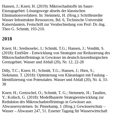
Hansen, J.; Knerr, H. (2019): Mikroschadstoffe im Sauer-
Einzugsgebiet: Lösungswege abseits der klassischen
Eliminationsverfahren. In: Steinmetz, H. (Hrsg.): Schriftenreihe
Wasser Infrastruktur Ressourcen, Bd. 6, Technische Universität
Kaiserslautern, Festschrift zur Verabschiedung von Prof- Dr.-Ing.
Theo G. Schmitt, 193-210.
2018
Knerr, H.; Srednoselec, I.; Schmitt, T.G.; Hansen, J.; Venditti, S.
(2018): EmiSûre - Entwicklung von Strategien zur Reduzierung des
Mikroschadstoffeintrags in Gewässer im deutsch-luxemburgischen
Grenzgebiet. Wasser und Abfall (20), Nr. 12, 22-28
Dilly, T.C.; Knerr, H.; Schmitt, T.G.; Hansen, J.; Hien, S.;
Siekmann. T. (2018): Optimierung von Kläranlagen mit Faulung –
Identifizierung von Potenzialen. Wasser und Abfall (20), Nr. 4, 33-
38
Knerr, H.; Gretzschel, O.; Schmitt, T. G.; Steinmetz, H.; Taudien,
Y.; Kolisch, G. (2018): Modellbasierte Strategieentwicklung zur
Reduktion des Mikroschadstoffeintrags in Gewässer aus
Abwassersystemen. In: Pinnekamp, J. (Hrsg.): Gewässerschutz –
Wasser – Abwasser 247, 51. Essener Tagung für Wasserwirtschaft