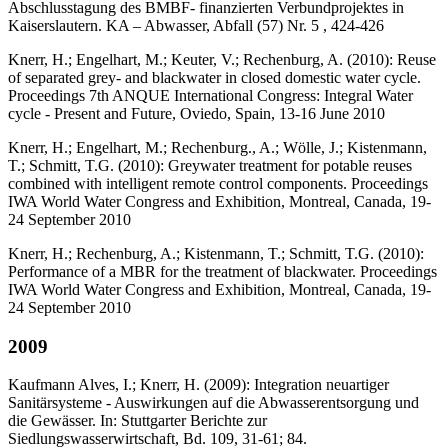
Abschlusstagung des BMBF- finanzierten Verbundprojektes in
Kaiserslautern. KA – Abwasser, Abfall (57) Nr. 5 , 424-426
Knerr, H.; Engelhart, M.; Keuter, V.; Rechenburg, A. (2010): Reuse
of separated grey- and blackwater in closed domestic water cycle.
Proceedings 7th ANQUE International Congress: Integral Water
cycle - Present and Future, Oviedo, Spain, 13-16 June 2010
Knerr, H.; Engelhart, M.; Rechenburg., A.; Wölle, J.; Kistenmann,
T.; Schmitt, T.G. (2010): Greywater treatment for potable reuses
combined with intelligent remote control components. Proceedings
IWA World Water Congress and Exhibition, Montreal, Canada, 19-
24 September 2010
Knerr, H.; Rechenburg, A.; Kistenmann, T.; Schmitt, T.G. (2010):
Performance of a MBR for the treatment of blackwater. Proceedings
IWA World Water Congress and Exhibition, Montreal, Canada, 19-
24 September 2010
2009
Kaufmann Alves, I.; Knerr, H. (2009): Integration neuartiger
Sanitärsysteme - Auswirkungen auf die Abwasserentsorgung und
die Gewässer. In: Stuttgarter Berichte zur
Siedlungswasserwirtschaft, Bd. 109, 31-61; 84.