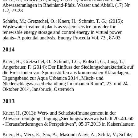
Abwasseranlagen in Rheinland-Pfalz. Wasser und Abfall, (17) Nr.
1-2, 23-28
Schäfer, M.; Gretzschel, O.; Knerr, H.; Schmitt, T. G.; (2015):
Wastewater treatment plants as system service provider for
renewable energy storage and control energy in virtual power
plants– A potential analysis. Energy Procedia Vol. 73 , 87-93
2014
Knerr, H.; Gretzschel, O.; Schmitt, T.G.; Kolisch, G.; Jung, T.;
Angerbauer, F. (2014): Der Einfluss der Siedlungscharakteristik auf
die Emissionen von Spurenstoffen aus kommunalen Kläranlagen.
Tagungsband zur Aqua Urbanica 2014 „Misch- und
Niederschlagswasserbehandlung im urbanen Raum“, 23. und 24.
Oktober 2014, Innsbruck, Österreich
2013
Knerr, H. (2013): Wert- und Schadstoffmanagement in der
Abwasserreinigung. Tagung „Siedlungswasserwirtschaft 20..40..60
- Herausforderungen & Perspektiven”, 05.07.2013 in Kaiserslautern
Knerr, H.; Merz, E.; Sax, A.; Masoudi Alavi, A.; Schilz, V.; Schilz,