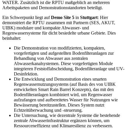
WATER. Zusätzlich ist die RPTU maßgeblich an mehreren
Arbeitspaketen und Demonstrationsstandorten beteiligt.
Ein Schwerpunkt liegt auf
Demo Site 5
in
Stuttgart
: Hier
demonstriert die RPTU zusammen mit Partnern (SES, AKUT,
UIBK) modulare und kompakte Abwasser- und
Regenwassersysteme für dicht besiedelte urbane Gebiete. Dies
beinhaltet:
Die Demonstration von modifizierten, kompakten,
vorgefertigten und aufgestellten Bodenfilteranlagen zur
Behandlung von Abwasser aus zentralen
Abwasserkanalsystemen. Diese vorgefertigten Module
integrieren Feststoffabscheidung, Bodenfilteranlage und UV-
Desinfektion.
Die Entwicklung und Demonstration eines smarten
Regenwassernutzungssystems (auf Basis des von UIBK
entwickelten Smart Rain Barrel Konzepts), das mit den
Bodenfilteranlagen kombiniert wird, um Regenwasser
aufzufangen und aufbereitetes Wasser für Nutzungen wie
Bewässerung bereitzustellen. Dieses System nutzt
Echtzeitüberwachung und -steuerung.
Die Untersuchung, wie dezentrale Systeme die bestehende
zentrale Abwasserinfrastruktur ergänzen können, um
Ressourceneffizienz und Klimaresilienz zu verbessern.