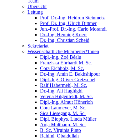
Team
Übersicht
Leitung
Prof. Dr.-Ing. Heidrun Steinmetz
Prof. Dr.-Ing. Ulrich Dittmer
Jun.-Prof. Dr.-Ing. Carlo Morandi
Dr.-Ing. Henning Knerr
Dr.-Ing. Christian Scheid
Sekretariat
Wissenschaftliche Mitarbeiter*Innen
Dipl.-Ing. Zoé Béalu
Franziska Ehrhardt M. Sc.
Cora Eichholz, M. Sc.
Dr.-Ing. Amin E. Bakhshipour
Dipl.-Ing. Oliver Gretzschel
Ralf Habermehl, M. Sc.
Dr.-Ing. Ali Haghighi
Verena Hilgenfeldt, M. Sc.
Dipl.-Ing. Almut Hönerloh
Cora Laumeyer, M. Sc.
Sica Liesegang, M. Sc.
Dipl. Biophys. Linda Müller
Anja Multhaup, M. Sc.
B. Sc. Virginia Pinto
Rahimi, Obaidullah