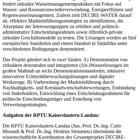
fördert zirkuläre Wassermanagementpraktiken mit Fokus auf
Wasser- und Ressourcenwiederverwendung, Energieeffizienz und
Regenwassermanagement. Zudem zielt DECIRE-WATER darauf
ab, effektive Markteinführungsstrategien zu identifizieren, die
Akzeptanz der Interessengruppen zu erhöhen und politisch-
administrative Entscheidungsrahmen sowie öffentlich-private
zirkuläre Geschäftsmodelle zu testen. Die Lösungen werden an fünf
europäischen Standorten und einem Standort in Südafrika unter
verschiedenen Bedingungen demonstriert.
Das Projekt gliedert sich in zwei Säulen: A) Demonstration von
zirkulären dezentralen und integrierten (Ab-)Wasserlösungen im
großen Maßstab an sechs Demonstrationsstandorten, inklusive
innovativer Echtzeitüberwachungslösungen und digitaler
Werkzeuge. B) Vorbereitung der Markteinführung durch
Nachhaltigkeits- und Kreislaufwirtschaftsbewertungen, Einbindung
von Stakeholdern, Entwicklung eines Entscheidungsrahmens für
politische Entscheidungsträger und Erstellung von
Verwertungsstrategien.
Aufgaben der RPTU Kaiserslautern-Landau:
Die RPTU Kaiserslautern-Landau (Jun.-Prof. Dr.-Ing. Carlo
Morandi & Prof. Dr.-Ing. Heidrun Steinmetz) übernimmt die
wissenschaftliche Koordination des Gesamtprojekts DECIRE-