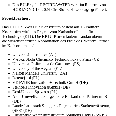
Das EU-Projekt DECIRE-WATER wird im Rahmen von
HORIZON-CL6-2024-CircBio-02-4-two-stage gefördert.
Projektpartner:
Das DECIRE-WATER Konsortium besteht aus 15 Partnern.
Koordiniert wird das Projekt vom Karlsruher Institut für
Technologie (KIT). Die RPTU Kaiserslautern-Landau übernimmt
die wissenschaftliche Koordination des Projektes. Weitere Partner
im Koüsortium sind:
Universität Innsbruck (AT)
Vysoka Skola Chemicko-Technologicka v Praze (CZ)
Universitat Politecnica de Catalunya (ES)
University of the Aegean (EL)
Nelson Mandela University (ZA)
Retencja pl (PL)
VDI/VDE Innovation + Technik GmbH (DE)
Steinbeis Innovation gGmbH (DE)
Ecol-Unicon Sp. z.o.o (PL)
Akut Umweltschutz Ingenieure Burkard und Partner mbB
(DE)
Landeshauptstadt Stuttgart - Eigenbetrieb Stadtentwässerung
(SES) (DE)
Sustainable Water Infrastructure Solutions GmbH (SWIS)