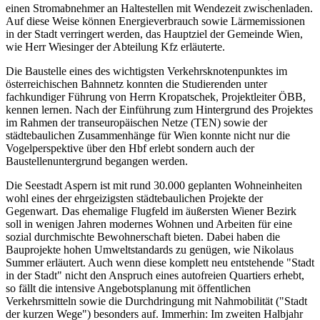
einen Stromabnehmer an Haltestellen mit Wendezeit zwischenladen.
Auf diese Weise können Energieverbrauch sowie Lärmemissionen
in der Stadt verringert werden, das Hauptziel der Gemeinde Wien,
wie Herr Wiesinger der Abteilung Kfz erläuterte.
Die Baustelle eines des wichtigsten Verkehrsknotenpunktes im
österreichischen Bahnnetz konnten die Studierenden unter
fachkundiger Führung von Herrn Kropatschek, Projektleiter ÖBB,
kennen lernen. Nach der Einführung zum Hintergrund des Projektes
im Rahmen der transeuropäischen Netze (TEN) sowie der
städtebaulichen Zusammenhänge für Wien konnte nicht nur die
Vogelperspektive über den Hbf erlebt sondern auch der
Baustellenuntergrund begangen werden.
Die Seestadt Aspern ist mit rund 30.000 geplanten Wohneinheiten
wohl eines der ehrgeizigsten städtebaulichen Projekte der
Gegenwart. Das ehemalige Flugfeld im äußersten Wiener Bezirk
soll in wenigen Jahren modernes Wohnen und Arbeiten für eine
sozial durchmischte Bewohnerschaft bieten. Dabei haben die
Bauprojekte hohen Umweltstandards zu genügen, wie Nikolaus
Summer erläutert. Auch wenn diese komplett neu entstehende "Stadt
in der Stadt" nicht den Anspruch eines autofreien Quartiers erhebt,
so fällt die intensive Angebotsplanung mit öffentlichen
Verkehrsmitteln sowie die Durchdringung mit Nahmobilität ("Stadt
der kurzen Wege") besonders auf. Immerhin: Im zweiten Halbjahr