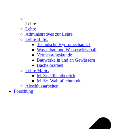
Lehre
Lehre
Administratives zur Lehre
Lehre B. Sc.
Technische Hydromechanik I
Wasserbau und Wasserwirtschaft
Vermessungskunde
Bauwerke in und an Gewässern
Bachelorarbeit
Lehre M. Sc.
M. Sc. Pflichtbereich
M. Sc. Wahlpflichtmodul
Abschlussarbeiten
Forschung