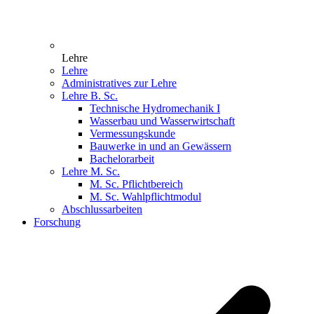
Lehre
Lehre
Administratives zur Lehre
Lehre B. Sc.
Technische Hydromechanik I
Wasserbau und Wasserwirtschaft
Vermessungskunde
Bauwerke in und an Gewässern
Bachelorarbeit
Lehre M. Sc.
M. Sc. Pflichtbereich
M. Sc. Wahlpflichtmodul
Abschlussarbeiten
Forschung