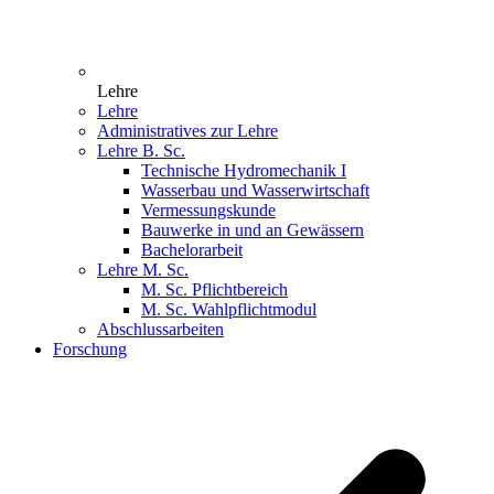
Lehre
Lehre
Administratives zur Lehre
Lehre B. Sc.
Technische Hydromechanik I
Wasserbau und Wasserwirtschaft
Vermessungskunde
Bauwerke in und an Gewässern
Bachelorarbeit
Lehre M. Sc.
M. Sc. Pflichtbereich
M. Sc. Wahlpflichtmodul
Abschlussarbeiten
Forschung