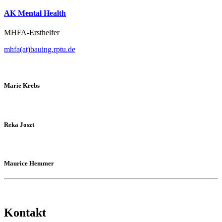
AK Mental Health
MHFA-Ersthelfer
mhfa(at)bauing.rptu.de
Marie Krebs
Reka Joszt
Maurice Hemmer
Kontakt