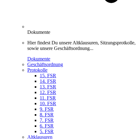
Dokumente
Hier findest Du unsere Altklausuren, Sitzungsprotkolle,
sowie unsere Geschäftsordnung...
Dokumente
Geschäftsordnung
Protokolle
15. FSR
14. FSR
13. FSR
12. FSR
11. FSR
10. FSR
9. FSR
8. FSR
7. FSR
6. FSR
5. FSR
Altklausuren