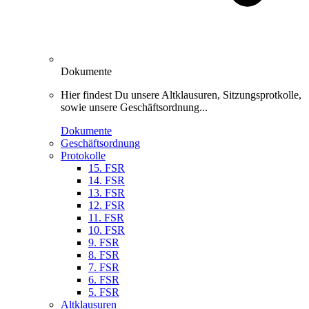
Dokumente
Hier findest Du unsere Altklausuren, Sitzungsprotkolle,
sowie unsere Geschäftsordnung...
Dokumente
Geschäftsordnung
Protokolle
15. FSR
14. FSR
13. FSR
12. FSR
11. FSR
10. FSR
9. FSR
8. FSR
7. FSR
6. FSR
5. FSR
Altklausuren