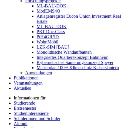
Forschungsprojekte
ML-BAU-DOK+
ModEMS4Q
Anlagenregister Eucon Union Investment Real
Estate
ML-BAU-DOK
PRT Doc-Class
PtH4GR²ID
WohnMobil
LZK-SIM [BAU]
Monolithische Wandaufbauten
Integriertes Quartierskonzept Bahnheim
Kybernetisches Sanierungskonzept Speyer
Masterplan 100% Klimaschutz Kaiserslautern
Anwendungen
Publikationen
Veranstaltungen
Aktuelles
Informationen für
Studierende
Erstsemester
Studieninteressierte
Schülerinnen und Schüler
Alumni