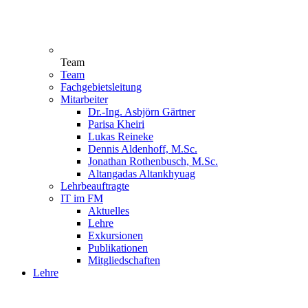
Team
Team
Fachgebietsleitung
Mitarbeiter
Dr.-Ing. Asbjörn Gärtner
Parisa Kheiri
Lukas Reineke
Dennis Aldenhoff, M.Sc.
Jonathan Rothenbusch, M.Sc.
Altangadas Altankhyuag
Lehrbeauftragte
IT im FM
Aktuelles
Lehre
Exkursionen
Publikationen
Mitgliedschaften
Lehre