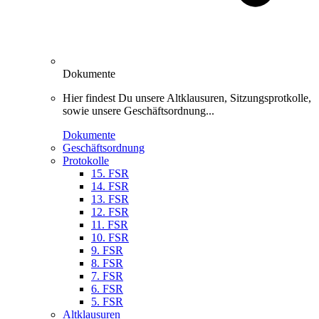
Dokumente
Hier findest Du unsere Altklausuren, Sitzungsprotkolle,
sowie unsere Geschäftsordnung...
Dokumente
Geschäftsordnung
Protokolle
15. FSR
14. FSR
13. FSR
12. FSR
11. FSR
10. FSR
9. FSR
8. FSR
7. FSR
6. FSR
5. FSR
Altklausuren