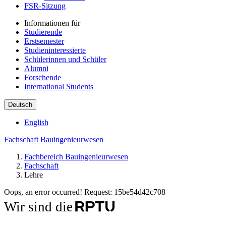
FSR-Sitzung
Informationen für
Studierende
Erstsemester
Studieninteressierte
Schülerinnen und Schüler
Alumni
Forschende
International Students
Deutsch
English
Fachschaft Bauingenieurwesen
Fachbereich Bauingenieurwesen
Fachschaft
Lehre
Oops, an error occurred! Request: 15be54d42c708
Wir sind die