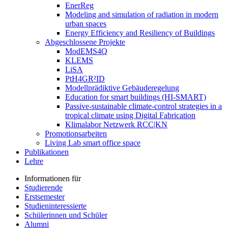
EnerReg
Modeling and simulation of radiation in modern
urban spaces
Energy Efficiency and Resiliency of Buildings
Abgeschlossene Projekte
ModEMS4Q
KLEMS
LiSA
PtH4GR²ID
Modellprädiktive Gebäuderegelung
Education for smart buildings (HI-SMART)
Passive-sustainable climate-control strategies in a
tropical climate using Digital Fabrication
Klimalabor Netzwerk RCC|KN
Promotionsarbeiten
Living Lab smart office space
Publikationen
Lehre
Informationen für
Studierende
Erstsemester
Studieninteressierte
Schülerinnen und Schüler
Alumni