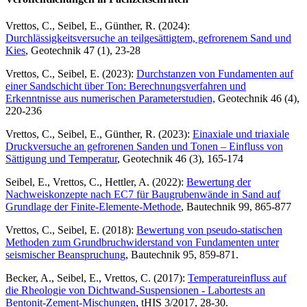
Vrettos, C., Seibel, E., Günther, R. (2024):
Durchlässigkeitsversuche an teilgesättigtem, gefrorenem Sand und
Kies
, Geotechnik 47 (1), 23-28
Vrettos, C., Seibel, E. (2023):
Durchstanzen von Fundamenten auf
einer Sandschicht über Ton: Berechnungsverfahren und
Erkenntnisse aus numerischen Parameterstudien,
Geotechnik 46 (4),
220-236
Vrettos, C., Seibel, E., Günther, R. (2023):
Einaxiale und triaxiale
Druckversuche an gefrorenen Sanden und Tonen – Einfluss von
Sättigung und Temperatur
, Geotechnik 46 (3), 165-174
Seibel, E., Vrettos, C., Hettler, A. (2022):
Bewertung der
Nachweiskonzepte nach EC7 für Baugrubenwände in Sand auf
Grundlage der Finite-Elemente-Methode
, Bautechnik 99, 865-877
Vrettos, C., Seibel, E. (2018):
Bewertung von pseudo-statischen
Methoden zum Grundbruchwiderstand von Fundamenten unter
seismischer Beanspruchung
, Bautechnik 95, 859-871.
Becker, A., Seibel, E., Vrettos, C. (2017):
Temperatureinfluss auf
die Rheologie von Dichtwand-Suspensionen - Labortests an
Bentonit-Zement-Mischungen
, tHIS 3/2017, 28-30.