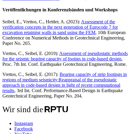
Veröffentlichungen in Konferenzbänden und Workshops
Seibel, E., Vrettos, C., Hettler, A. (2023):
Assessment of the
verification concepts in the next generation of Eurocode 7 for
excavation retaining walls in sand using the FEM
, 10th European
Conference on Numerical Methods in Geotechnical Engineering,
Paper No. 265.
Vrettos, C., Seibel, E. (2019):
Assessment of pseudostatic methods
for the seismic bearing capacity of footigs in code-based design
,
Proc. 7th Int. Conf. Earthquake Geotechnical Engineering, Rome.
Vrettos, C., Seibel, E. (2017):
Bearing capacity of strip footings in
regions of medium seismicity:Reappraisal of the pseudostatic
approach in code-based design in light of recent computational
results
, 3rd Int. Conf. Performance-Based Design in Earthquake
Geotechnical Engineering, Paper No. 204.
Wir sind die
Instagram
Facebook