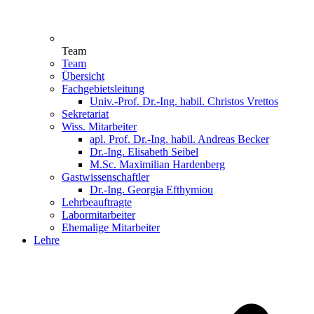
Team
Team
Übersicht
Fachgebietsleitung
Univ.-Prof. Dr.-Ing. habil. Christos Vrettos
Sekretariat
Wiss. Mitarbeiter
apl. Prof. Dr.-Ing. habil. Andreas Becker
Dr.-Ing. Elisabeth Seibel
M.Sc. Maximilian Hardenberg
Gastwissenschaftler
Dr.-Ing. Georgia Efthymiou
Lehrbeauftragte
Labormitarbeiter
Ehemalige Mitarbeiter
Lehre