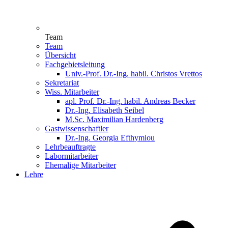
Team
Team
Übersicht
Fachgebietsleitung
Univ.-Prof. Dr.-Ing. habil. Christos Vrettos
Sekretariat
Wiss. Mitarbeiter
apl. Prof. Dr.-Ing. habil. Andreas Becker
Dr.-Ing. Elisabeth Seibel
M.Sc. Maximilian Hardenberg
Gastwissenschaftler
Dr.-Ing. Georgia Efthymiou
Lehrbeauftragte
Labormitarbeiter
Ehemalige Mitarbeiter
Lehre