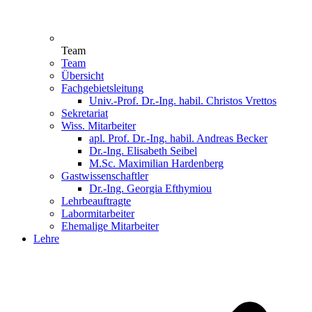
Team
Team
Übersicht
Fachgebietsleitung
Univ.-Prof. Dr.-Ing. habil. Christos Vrettos
Sekretariat
Wiss. Mitarbeiter
apl. Prof. Dr.-Ing. habil. Andreas Becker
Dr.-Ing. Elisabeth Seibel
M.Sc. Maximilian Hardenberg
Gastwissenschaftler
Dr.-Ing. Georgia Efthymiou
Lehrbeauftragte
Labormitarbeiter
Ehemalige Mitarbeiter
Lehre