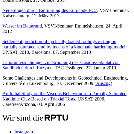
Louis/Missouri, 27. Oktober 2014
Neuerungen durch Einführung des Eurocode EC7
, VSVI-Seminar,
Kaiserslautern, 12. März 2013
Wasser im Baugrund
, VSVI-Seminar, Emmelshausen, 24. April
2012
Settlement prediction of cyclically loaded footings resting on
partially saturated sand by means of a kinematic hardening model
,
UNSAT 2010, Barcelona, 07. September 2010
Laboruntersuchungen zur Erhöhung der Erosionsstabilität von
Sandböden durch Enzyme
, TAE Esslingen, 27. Januar 2010
Some Challenges and Developments in Geotechnical Engineering,
Université du Luxembourg, 10. Dezember 2009 (
Auszug
)
An Initial Study on the Viscous Behaviour of a Partially Saturated
Kaolinite Clay Based on Triaxial Tests
, UNSAT 2006,
Carefree/Arizona, 03. April 2006
Wir sind die
Instagram