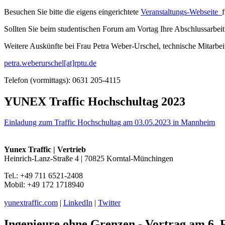
Besuchen Sie bitte die eigens eingerichtete
Veranstaltungs-Webseite
Sollten Sie beim studentischen Forum am Vortag Ihre Abschlussarbeit 
Weitere Auskünfte bei Frau Petra Weber-Urschel, technische Mitarbeit
petra.weberurschel[at]rptu.de
Telefon (vormittags): 0631 205-4115
YUNEX Traffic Hochschultag 2023
Einladung zum Traffic Hochschultag am 03.05.2023 in Mannheim
Yunex Traffic | Vertrieb
Heinrich-Lanz-Straße 4 | 70825 Korntal-Münchingen
Tel.: +49 711 6521-2408
Mobil: +49 172 1718940
yunextraffic.com
|
LinkedIn
|
Twitter
Ingenieure ohne Grenzen - Vortrag am 6. 