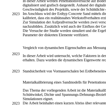
In dieser Arbeit werden Penetrationsversuche auf Bod
digitalisiert und grafisch dargestellt. Anhand der digi
Geschwindigkeit des Projektils, sowie der Schüttdichte d
Im Anschluss wird der Erdtyp Concrete Sand mittels 
2023
kalibriert, dass ein realitätsnahes Werkstoffverhalten er
Zur Simulation der Aufprallversuche werden zwei versc
nachzubilden. Zusätzlich wird auch der Einfluss der Ge
Die Versuche der Studie werden simuliert und die Erge
Parameter der diskreten Elemente verifiziert.
Vergleich von dynamischen Eigenschaften aus Messun
2023
In dieser Arbeit wird untersucht, welche Faktoren in d
erhalten. Dazu wurden die dynamischen Eigenwerte rec
2023
Standsicherheit von Vormauerschalen bei Erdbebenein
Materialkalibrierung eines Sandmodells für Penetrati
Das Thema der vorliegenden Arbeit ist die Materialkal
Schüttwinkel, Dichte und Spannungs-Dehnungs-Bezieh
Simulationen eignet.
Die Arbeit beinhaltet einen kurzen Abriss über releva
2023