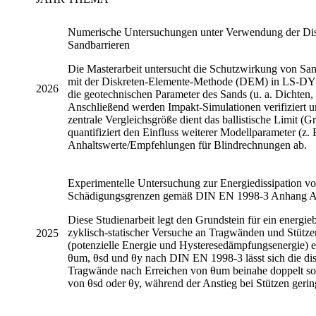
Numerische Untersuchungen unter Verwendung der Dis
Sandbarrieren
Die Masterarbeit untersucht die Schutzwirkung von Sand
mit der Diskreten-Elemente-Methode (DEM) in LS-DYNA
2026
die geotechnischen Parameter des Sands (u. a. Dichten
Anschließend werden Impakt-Simulationen verifiziert un
zentrale Vergleichsgröße dient das ballistische Limit (
quantifiziert den Einfluss weiterer Modellparameter (z
Anhaltswerte/Empfehlungen für Blindrechnungen ab.
Experimentelle Untersuchung zur Energiedissipation vo
Schädigungsgrenzen gemäß DIN EN 1998-3 Anhang 
Diese Studienarbeit legt den Grundstein für ein energ
zyklisch-statischer Versuche an Tragwänden und Stütze
2025
(potenzielle Energie und Hysteresedämpfungsenergie) e
θum, θsd und θy nach DIN EN 1998-3 lässt sich die dis
Tragwände nach Erreichen von θum beinahe doppelt so 
von θsd oder θy, während der Anstieg bei Stützen gering