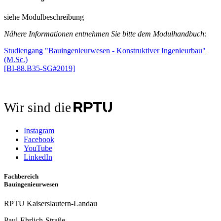
siehe Modulbeschreibung
Nähere Informationen entnehmen Sie bitte dem Modulhandbuch:
Studiengang "Bauingenieurwesen - Konstruktiver Ingenieurbau"
(M.Sc.)
[BI-88.B35-SG#2019]
Wir sind die
Instagram
Facebook
YouTube
LinkedIn
Fachbereich
Bauingenieurwesen
RPTU Kaiserslautern-Landau
Paul-Ehrlich-Straße