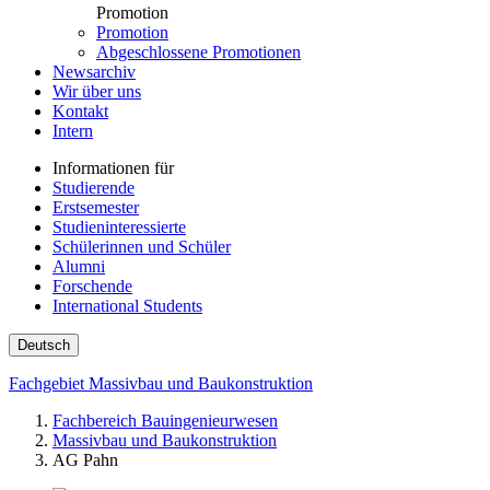
Promotion
Promotion
Abgeschlossene Promotionen
Newsarchiv
Wir über uns
Kontakt
Intern
Informationen für
Studierende
Erstsemester
Studieninteressierte
Schülerinnen und Schüler
Alumni
Forschende
International Students
Deutsch
Fachgebiet Massivbau und Baukonstruktion
Fachbereich Bauingenieurwesen
Massivbau und Baukonstruktion
AG Pahn