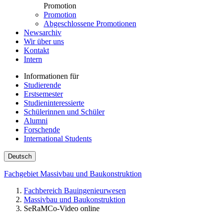
Promotion
Promotion
Abgeschlossene Promotionen
Newsarchiv
Wir über uns
Kontakt
Intern
Informationen für
Studierende
Erstsemester
Studieninteressierte
Schülerinnen und Schüler
Alumni
Forschende
International Students
Deutsch
Fachgebiet Massivbau und Baukonstruktion
Fachbereich Bauingenieurwesen
Massivbau und Baukonstruktion
SeRaMCo-Video online