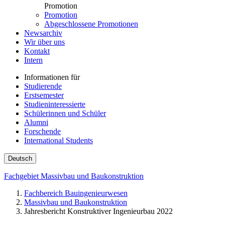
Promotion
Promotion
Abgeschlossene Promotionen
Newsarchiv
Wir über uns
Kontakt
Intern
Informationen für
Studierende
Erstsemester
Studieninteressierte
Schülerinnen und Schüler
Alumni
Forschende
International Students
Deutsch
Fachgebiet Massivbau und Baukonstruktion
Fachbereich Bauingenieurwesen
Massivbau und Baukonstruktion
Jahresbericht Konstruktiver Ingenieurbau 2022