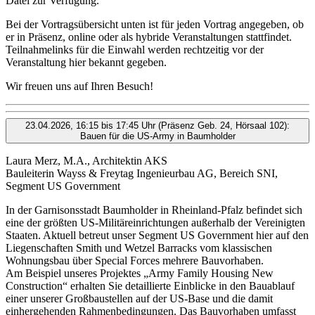
Datei zur Verfügung.
Bei der Vortragsübersicht unten ist für jeden Vortrag angegeben, ob
er in Präsenz, online oder als hybride Veranstaltungen stattfindet.
Teilnahmelinks für die Einwahl werden rechtzeitig vor der
Veranstaltung hier bekannt gegeben.
Wir freuen uns auf Ihren Besuch!
23.04.2026, 16:15 bis 17:45 Uhr (Präsenz Geb. 24, Hörsaal 102):
Bauen für die US-Army in Baumholder
Laura Merz, M.A., Architektin AKS
Bauleiterin Wayss & Freytag Ingenieurbau AG, Bereich SNI,
Segment US Government
In der Garnisonsstadt Baumholder in Rheinland-Pfalz befindet sich
eine der größten US-Militäreinrichtungen außerhalb der Vereinigten
Staaten. Aktuell betreut unser Segment US Government hier auf den
Liegenschaften Smith und Wetzel Barracks vom klassischen
Wohnungsbau über Special Forces mehrere Bauvorhaben.
Am Beispiel unseres Projektes „Army Family Housing New
Construction“ erhalten Sie detaillierte Einblicke in den Bauablauf
einer unserer Großbaustellen auf der US-Base und die damit
einhergehenden Rahmenbedingungen. Das Bauvorhaben umfasst