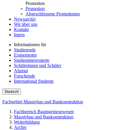
Promotion
Promotion
Abgeschlossene Promotionen
Newsarchiv
Wir über uns
Kontakt
Intern
Informationen für
Studierende
Erstsemester
Studieninteressierte
Schülerinnen und Schüler
Alumni
Forschende
International Students
Deutsch
Fachgebiet Massivbau und Baukonstruktion
Fachbereich Bauingenieurwesen
Massivbau und Baukonstruktion
Weiterbildung
Archiv