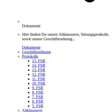
Dokumente
Hier findest Du unsere Altklausuren, Sitzungsprotkolle,
sowie unsere Geschäftsordnung...
Dokumente
Geschäftsordnung
Protokolle
15. FSR
14. FSR
13. FSR
12. FSR
11. FSR
10. FSR
9. FSR
8. FSR
7. FSR
6. FSR
5. FSR
Altklausuren