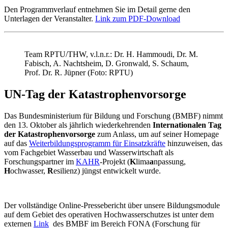
Den Programmverlauf entnehmen Sie im Detail gerne den
Unterlagen der Veranstalter.
Link zum PDF-Download
Team RPTU/THW, v.l.n.r.: Dr. H. Hammoudi, Dr. M.
Fabisch, A. Nachtsheim, D. Gronwald, S. Schaum,
Prof. Dr. R. Jüpner (Foto: RPTU)
UN-Tag der Katastrophenvorsorge
Das Bundesministerium für Bildung und Forschung (BMBF) nimmt
den 13. Oktober als jährlich wiederkehrenden
Internationalen Tag
der Katastrophenvorsorge
zum Anlass, um auf seiner Homepage
auf das
Weiterbildungsprogramm für Einsatzkräfte
hinzuweisen, das
vom Fachgebiet Wasserbau und Wasserwirtschaft als
Forschungspartner im
KAHR
-Projekt (
K
lima
a
npassung,
H
ochwasser,
R
esilienz) jüngst entwickelt wurde.
Der vollständige Online-Pressebericht über unsere Bildungsmodule
auf dem Gebiet des operativen Hochwasserschutzes ist unter dem
externen
Link
des BMBF im Bereich FONA (Forschung für