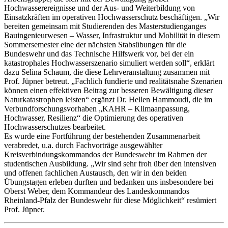
Hochwasserereignisse und der Aus- und Weiterbildung von
Einsatzkräften im operativen Hochwasserschutz beschäftigen. „Wir
bereiten gemeinsam mit Studierenden des Masterstudienganges
Bauingenieurwesen – Wasser, Infrastruktur und Mobilität in diesem
Sommersemester eine der nächsten Stabsübungen für die
Bundeswehr und das Technische Hilfswerk vor, bei der ein
katastrophales Hochwasserszenario simuliert werden soll“, erklärt
dazu Selina Schaum, die diese Lehrveranstaltung zusammen mit
Prof. Jüpner betreut. „Fachlich fundierte und realitätsnahe Szenarien
können einen effektiven Beitrag zur besseren Bewältigung dieser
Naturkatastrophen leisten“ ergänzt Dr. Hellen Hammoudi, die im
Verbundforschungsvorhaben „KAHR – Klimaanpassung,
Hochwasser, Resilienz“ die Optimierung des operativen
Hochwasserschutzes bearbeitet.
Es wurde eine Fortführung der bestehenden Zusammenarbeit
verabredet, u.a. durch Fachvorträge ausgewählter
Kreisverbindungskommandos der Bundeswehr im Rahmen der
studentischen Ausbildung. „Wir sind sehr froh über den intensiven
und offenen fachlichen Austausch, den wir in den beiden
Übungstagen erleben durften und bedanken uns insbesondere bei
Oberst Weber, dem Kommandeur des Landeskommandos
Rheinland-Pfalz der Bundeswehr für diese Möglichkeit“ resümiert
Prof. Jüpner.