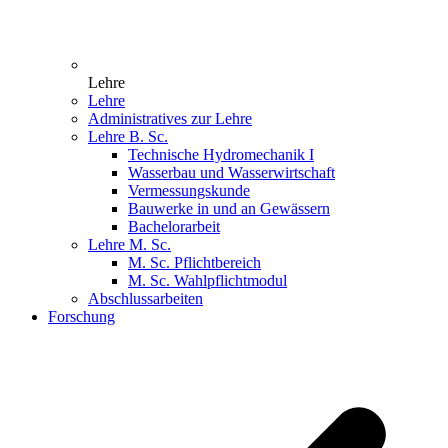
Lehre
Lehre
Administratives zur Lehre
Lehre B. Sc.
Technische Hydromechanik I
Wasserbau und Wasserwirtschaft
Vermessungskunde
Bauwerke in und an Gewässern
Bachelorarbeit
Lehre M. Sc.
M. Sc. Pflichtbereich
M. Sc. Wahlpflichtmodul
Abschlussarbeiten
Forschung